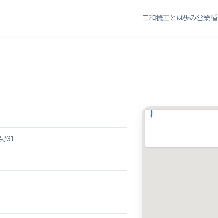
三和機工とは
歩み
営業種
野31